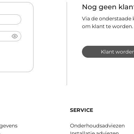
Nog geen klan
Via de onderstaade k
om klant te worden.
Klant worde
SERVICE
gevens
Onderhoudsadviezen
m
Installatie adviezen