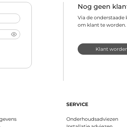
Nog geen klan
Via de onderstaade k
om klant te worden.
Klant worde
SERVICE
gevens
Onderhoudsadviezen
m
Installatie adviezen