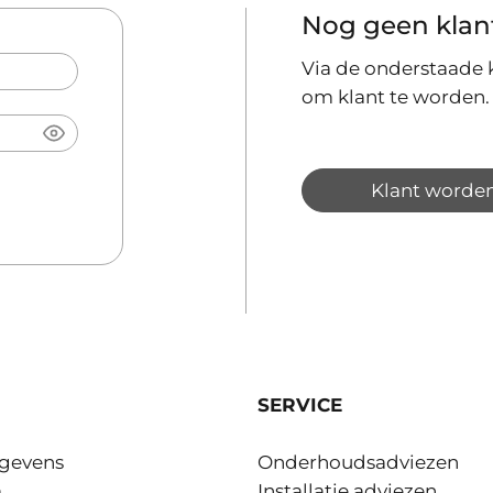
Nog geen klan
Via de onderstaade k
om klant te worden.
Klant worde
SERVICE
gevens
Onderhoudsadviezen
m
Installatie adviezen