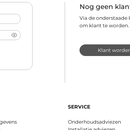
Nog geen klan
Via de onderstaade k
om klant te worden.
Klant worde
SERVICE
gevens
Onderhoudsadviezen
m
Installatie adviezen